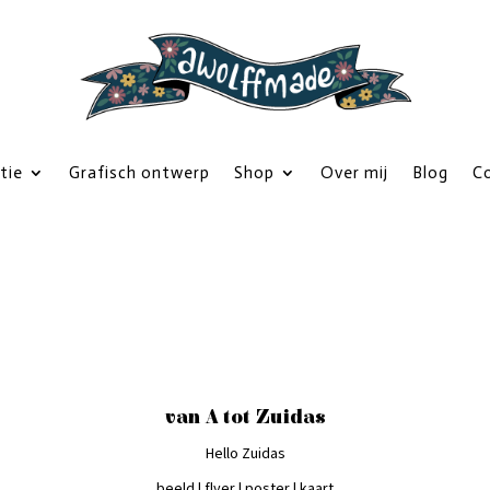
atie
Grafisch ontwerp
Shop
Over mij
Blog
C
van A tot Zuidas
Hello Zuidas
beeld | flyer | poster | kaart