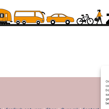
Om
co
Do
su
ge
be