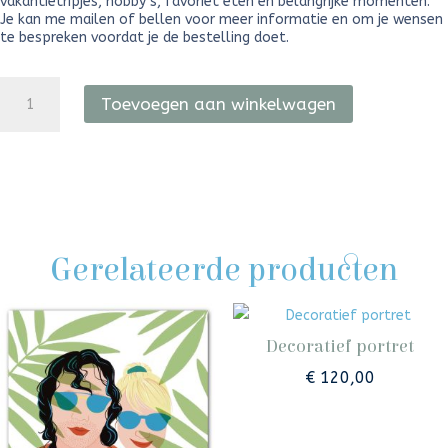
vakantietripjes, hobby’s, favoriet eten en belangrijke momenten.
Je kan me mailen of bellen voor meer informatie en om je wensen
te bespreken voordat je de bestelling doet.
Persoonlijk
portret
Toevoegen aan winkelwagen
aantal
Gerelateerde producten
Decoratief portret
€
120,00