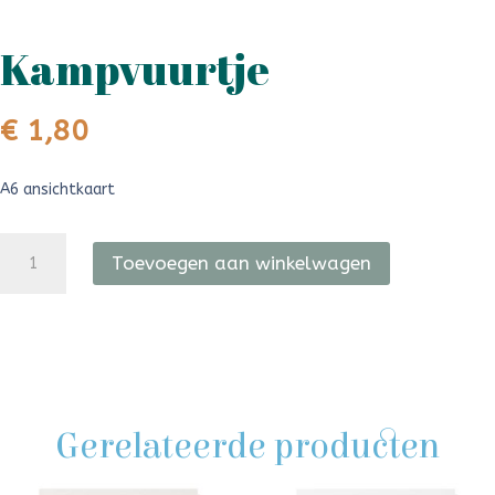
Kampvuurtje
€
1,80
A6 ansichtkaart
Kampvuurtje
aantal
Toevoegen aan winkelwagen
Gerelateerde producten