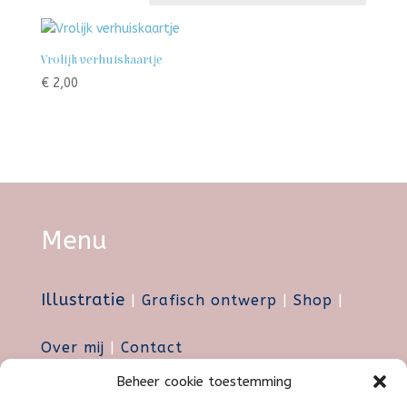
Vrolijk verhuiskaartje
€
2,00
Menu
Illustratie
|
Grafisch ontwerp
|
Shop
|
Over mij
|
Contact
Beheer cookie toestemming
Privacy Policy